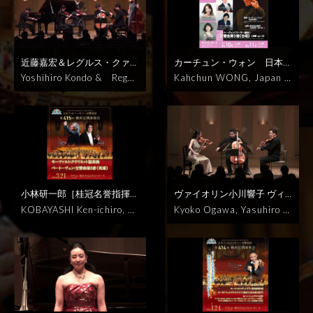
響曲第8番《千人の交響曲》
bert: Overture in D Major,
0, Available for 3months
c Association Choir, Musa
ホール
TORY HALL
5番 変ロ長調 D 485
ベート
ホ短調 op.64
ベルリオーズ：
変ホ長調
１部と２部の冒頭
D. 590, "im italienischen
Sibelius: Symphonic poem
shino Choir, Tokyo College
ーヴェン：交響曲第5番 ハ短
幻想交響曲 op.14
曲冒頭、各
は下記をクリックしてくださ
Stile"
Schubert: Symphony
"Finlandia" Op.26
Tchaik
of Music Choir, Suginami
調 Op.67『運命』
2026年5
楽章へは下記をクリックして
い
2026年6月22日(月)19時
No. 5 in B-Flat Major, D. 4
ovsky: Symphony No. 5 in
Children's Choir
Mahler:
月16日（土）14:00 シーハ
ください
2026年5月17日
開演 サントリーホール
85
Beethoven: Symphony
E minor, Op.64
Berlioz: S
Symphony No. 8 "Sympho
近藤嘉宏＆レグルス・クァル
カーチュン・ウォン 日本フ
ットおおむら・さくらホール
(日)14時開演 サントリーホ
No. 5 in C Minor, Op. 67
ymphonie Fantastique, O
ny of a Thousand" in E-fla
テット
ブラームスとショパ
ィル 第九（マーラー編曲）
Yoshihiro Kondo & Regul
Kahchun WONG, Japan P
ール
2026/5/16（Sat）14:00
p.14
Sunday, May 17, 20
t major
Monday, June 22,
ンのピアノ協奏曲 HAKUJU
森谷真理 林美智子 村上公
us Quartet
F.Chopin & J.
hilharmonic Orchestra
Be
JST
SEAHAT OMURA
26 - 14:00JST Suntory Ha
2026 - 19:00JST Suntory
HALL
視聴期間3ヶ月1000円
太 大西宇宙 晋友会合唱団
Brahms: Piano Concerto
ethoven (arr. Mahler): Sy
ll
Hall
.
税込
H.ヴォルフ：イタリア
視聴期間3ヶ月1000円税込
HAKUJU HALL
Yoshihiro
mphony No. 9 "Choral" in
ンのセレナーデ
F.ショパン：
ベートーヴェン（マーラー編
Kondo, piano
Regulus Qua
D minor, Op. 125
￥100
ピアノ協奏曲第1番 ホ短調 o
曲）：交響曲第9番《合唱》
rtet
Mio Yoshie, violin
Taig
0, Available for 3months
p.11
J.ブラームス(パオロ・
ニ短調 op.125
2026年4月10
a Tojo, violin
Shu Yamamo
Soprano: Mari Moriya
Mez
カンパニーニ編／平井秀明校
日(金)19時開演 サントリー
to, viola
Yusuke Yabe, viol
zo-soprano: Michiko Haya
訂): ピアノ協奏曲 第1番 ニ短
ホール
各楽章へは下記をク
oncello
Mayumi Morita, co
shi
Tenor: Kota Murakami
小林研一郎［桂冠名誉指揮
ヴァイオリン小川響子 ヴィ
調 op.15
ピアノ：近藤嘉宏
リックしてください
ntrabass
H.Wolf : Italian
Baritone: Takaoki Onishi
者］日本フィルハーモニー交
オラ鈴木康浩 チェロ辻本玲
KOBAYASHI Ken-ichiro, H
Kyoko Ogawa, Yasuhiro S
レグルス・クァルテット
Serenade G major
F.Chopi
Chorus: Shinyukai Choir
響楽団
クラリネット：伊藤
ピアノ津田裕也
モーツァル
onorary Conductor Laurea
uzuki, Rei Tsujimoto, Yuya
吉江美桜、東條太河
山本
n : Piano Concerto No. 1 i
Friday, April 10, 2026 - 1
寛隆［首席奏者］
３ヶ月視
ト＆シューマン
販売終了
W.
te Hirotaka Ito, Clarinet
Tsuda
Mozart & Schuman
周、矢部優典
コントラバ
n e minor op.11
J.Brahms
9:00JST Suntory Hall
Clic
聴1000円税込
モーツァル
A.モーツァルト：ディヴェル
[Principal player]
Japan P
n
Hakuju Hall
W. A. Moza
ス：森田麻友美
2026年3月1
(arr.Paolo Campanini / Ed
k below to access each m
ト：クラリネット協奏曲 イ
ティメント変ホ長調 K.563
R.
hilharmonic Orchestra
rt: Divertimento in E-Flat
0日 HAKUJU HALL
eited by Hideaki Hirai) : Pi
ovement.
長調 K.622
ベートーヴェ
シューマン：ピアノ四重奏曲
￥1000, Available for 3m
Major, K. 563
R. Schuman
ano Concerto No. 1 in d m
ン：交響曲第3番《英雄》 変
変ホ長調 op.47
アンコール
onths
Mozart: Clarinet Co
n: Piano Quartet in E-Flat
inor op.15
10th March 20
ホ長調 op.55
2026年3月21
W. A. モーツァルト：ピアノ
ncerto in A major, K.622
Major, Op. 47
Encore W.