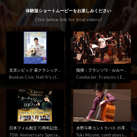
体験版ショートムービーをお楽しみください
Click below link for trial videos!
文京シビック 昼クラシック
指揮：フランソワ・ルルー
2026
大萩康司 ギター・ソロ
日本フィルハーモニー交響楽
Bunkyo Civic Hall
It's cla
Conductor: François LELE
&デュオ 徳永真一郎
1000円
団
プロコフィエフ：交響曲
ssical at noon 2025
YASU
UX Japan Philharmonic
税込
Parfum Japonais ～フラ
第5番 変ロ長調
視聴期間3ヶ
JI OHAGI, SHINICHIRO T
Orchestra JPO
Prokofiev:
ンスから届いた音の香り
武
月1000円税込
2026年7月10
OKUNAGA
TAKEMITSU,
Symphony No. 5 in B-flat
満 徹：すべては薄明のなか
日(金)
サントリーホール
MIYOSHI, FAURE, PIAZZO
major
￥1000, Available f
で
武満 徹：「ギターのため
LLA etc.
2026/9/4 14:00
or 3 months
Fri, July 10,
の12の歌」より
三善 晃：エ
JST
2026
Suntory Hall
ピターズ
三善 晃：ギターの
ための「五つの詩」
[デュオ]
日本フィル創立70周年記念
水野斗希コントラバス 小澤
プティ：トッカータ
フォー
特別演奏会 カーチュン・ウ
佳永ピアノ
視聴期間3ヶ月1
70th Anniversary Special
Toki Mizuno, contrabass