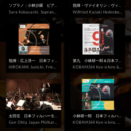
26, HAKUJU HALL
日(土)15時00分 横浜みなと
四重奏曲第2番 変ホ長調 K. 4
Beethoven: Symphony No.
A. Mozart: Piano Quartet
ソプラノ：小林沙羅 ピア
指揮・ヴァイオリン：ヴィル
みらいホール
93 第1楽章
2025年11月5日
3 "Eroica" in E-flat major,
No. 2 in E-Flat Major, K. 4
ノ：河野紘子
山田耕筰 北
フリート・和樹・ヘーデンボ
Sara Kobayashi, Soprano
Wilfried Kazuki Hedenbor
Hakuju Hall
Op.55
Sat.21 Mar. 2026
93 1st Mov.
2025/11/05
原白秋 作品集
販売終了
待
ルク
日本フィルハーモニー
Hiroko Kouno, Piano
Kous
g
Japan Philharmonic Orc
15:00JST Yokohama Mina
Hakuju Hall
ちぼうけ
ペチカ
からたちの
交響楽団
3ヶ月視聴1,000円
aku Yamada, Hakushu Kit
hestra
￥1000, Available
tomirai Hall
花
松島音頭
この道
あわて床
税込み
ベートーヴェン：
ahara
Hakuju Hall
2025/
for 3 months
W. A. Mozar
屋
牡丹
あかい夕日に
月光に
「献堂式」 序曲 op.124
モー
10/22 Hakuju Hall
t: Violin Concerto No. 3 in
棹さして（ピアノ曲）
歌曲
ツァルト：ヴァイオリン協奏
G Major, K. 216
J. Straus
集「AIYANの歌」全曲
歌曲集
曲第3番 ト長調 K.216
ヨーゼ
s II:
Annen-Polka, Op. 11
「芥子粒夫人〜ポストマ
フ・シュトラウス：ワルツ
7
Künstlerleben, Op. 316
ニ〜」（挿絵：石塚悦子）
「我が人生は愛と喜び」 op.
etc
Sat. JAN 24, 2026 1
指揮：広上淳一 日本フィル
第九 小林研一郎＆日本フィ
アンコール「鐘がなります」
263
ヨハン・シュトラウス
5:00JST Yokohama Minat
ハーモニー交響楽団
ショス
ルハーモニー交響楽団,日本
HIROKAMI Junichi, Friend
KOBAYASHI Ken-ichiro &
アンコール「かやの木山の」
Ⅱ世：
アンネン・ポルカ op.
o Mirai Hall
タコーヴィチ：交響曲第15
フィルハーモニー協会合唱団
of JPO(Artistic Advisor)
J
Japan Philharmnic Orche
＊各曲へのスキップは下記の
117
ポルカ・シュネル「浮
番
販売終了
2026年1月17日
ソプラノ小川栞奈 アルト山
apan Philharmonic Orche
stra
Soprano: OGAWA Ka
欄からクリックしてください
き立つ心」 op.319
ワルツ
(土)14時00分
サントリー
下牧子 テノール錦織 健 バリ
stra
Dmitriyevich Shostak
nna Alto: YAMASHITA M
2025年10月22日 Hakuju Hal
「ウィーン気質」 op.354
ポ
ホール
トン青山貴 オルガン石丸由
ovich's 15th
2026/01/1
akiko
Tenor: NISHIKIORI K
l
ルカ「帝都はひとつ、ウィー
佳
販売終了
メンデルスゾー
7/Sat. 14:00JST
Suntory
en Baritone: AOYAMA T
ンはひとつ」 op.291
ワルツ
ン：オルガンソナタ第1番よ
Hall
akashi
Organ: ISHIMARU
「芸術家の生活」 op.316
第
りアダージョ
パッヘルベ
Yuka
J. S. Bach: Toccata a
414回横浜定期演奏会
2026
ル：クリスマス・コラール
nd Fugue in D Minor etc
L.
太田弦 日本フィルハーモニ
小林研一郎 日本フィルハー
年1月24日(土)15時00分 横
「高き天よりわれは来たれ
v. BEETHOVEN: Symphon
ー交響楽団
チャイコフスキ
モニー交響楽団
ヴァイオリ
浜みなとみらいホール
Gen Ohta
Japan Philharm
KOBAYASHI Ken-ichiro, H
り」
J. S. バッハ：トッカー
y No.9 "Choral" in d-mino
ー交響曲第５番
販売終了
チ
ン：千葉清加 ヴィオラ：安
onic Orchestra
TCHAIKO
onorary Conductor Laurea
タとフーガニ短調BWV565