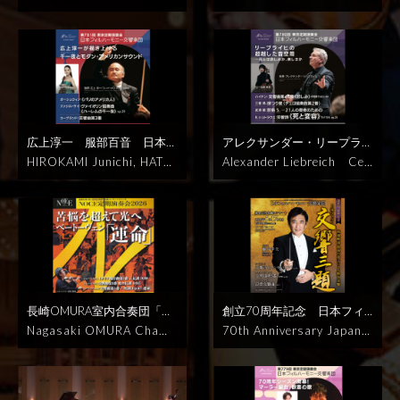
レ：「ドリー組曲」より
ブ
ォン
マーラー：交響曲第8番
000円税込
HAKUJU HALLリ
Concert Kahchun WONG,
Kae Ozawa, piano
￥100
ローウェル：ミクロピエサス
《千人の交響曲》
船越亜弥
クライニング・コンサート
S.
Japan Philharmonic Orch
0, Available for 3 months
ピアソラ：タンゴ組曲
2026
吉田珠代 三宅理恵 花房英里
クーセヴィツキー：4つの小
estra
Mahler: Symphony
S.Koussevitzky : 4 Pieces
年9月4日（金） 14:00JST
子 中島郁子 宮里直樹 青山貴
品
1.アンダンテ
2小さ
No. 8 "Symphony of a Tho
1.Andante
2.Valse mi
加藤宏隆
視聴期間1ヶ月100
なワルツ
3.悲しき歌
usand"
￥1000, Available
niature
3.Chanson trist
0円税込
指揮：カーチュン・
4.ユーモレスク
C.サ
for 1month
Conductor: Ka
e
4.Humoresque
C.Sain
ウォン［首席指揮者］
ソプ
ン＝サーンス：アレグロ・ア
hchun Wong [Chief Condu
t-Saëns : Allegro appassio
ラノⅠ（罪深き女）：船越亜
パッショナート op.43
C.フラ
ctor]
Soprano I (Sinful Wo
nato op.43
C. Franck : So
広上淳一 服部百音 日本フ
アレクサンダー・リープライ
弥
ソプラノⅡ（懺悔する
ンク：ピアノとヴァイオリン
man): Aya Funakoshi
Sopr
nata for Piano and Violin
ィルハーモニー交響楽団
ガ
ヒ チェロ：佐藤晴真
日本
HIROKAMI Junichi, HATT
Alexander Liebreich Cell
女）：吉田珠代
ソプラノⅢ
のためのソナタ M.8
J.ブラー
ano II (Confessor): Tamay
M.8
Ⅰ. Allegretto ben
ーシュウィン F.サイ コー
フィルハーモニー交響楽団
ORI Mone, JPO
Gershwin,
o: Haruma Sato
JPO, Japa
（栄光の聖母）：三宅理恵
ムス：歌の調べのように（ア
o Yoshida
Soprano III (Our
moderato
Ⅱ. Allegro
プランド
販売終了
ガーシュ
販売終了
ハイドン：交響曲
Fazil Say, Copland
￥100
n Philharmonic Orchestra
アルトⅠ（サマリアの女）：
ンコール）
2026年5月27
Lady of Glory): Rie Miyake
Ⅲ. Recitativo - Fantasia :
ウィン：《パリのアメリカ
第44番《悲しみ》 ホ短調 Ho
0, Available for 1 month.
￥1000, Available for 1 m
花房英里子
アルトⅡ（エジ
日 HAKUJU HALL
Alto I (The Samaritan Wo
Ben moderato - molto lent
人》
ファジル・サイ：ヴァ
b.I:44
三善 晃：谺つり星〈チ
Gershwin: An American in
onth
Haydn: Symphony N
プトのマリア）：中島郁子
man): Eriko Hanafusa
Alt
o
Ⅳ. Allegretto poco mo
イオリン協奏曲《ハーレムの
ェロ協奏曲第2番〉
武満
Paris
Fazil Say: Violin Co
o. 44 "Sorrow" in E minor,
テノール（マリア崇敬の博
o II (Mary of Egypt): Ikuko
sso
J.Brahms: Wie Melodi
千一夜》 op.25
E.イザイ：無
徹：群島 S.
R.シュトラウ
ncerto "A Thousand and O
Hob.I:44
Akira Miyoshi: É
士）：宮里直樹
バリトン
Nakajima
Tenor (Doctor of
en zieht es mir
27th May
伴奏ヴァイオリンソナタ第3
ス：交響詩《死と変容》TrV
ne Nights in Harlem" Op.
TOILE À ÉCHOS (Cello C
（法悦の教父）：青山貴
バ
the Venerable Mary): Nao
2026, HAKUJU HALL
番ニ短調『バラード』（アン
158, op.24
2026年5月22日
25
Ysaÿe: Sonata for Solo
oncerto No. 2)
Toru Take
長崎OMURA室内合奏団「運
創立70周年記念 日本フィ
ス（瞑想する教父）：加藤宏
ki Miyasato
Baritone (God
コール）
コープランド：交
(金）19:00 サントリーホー
Violin in D Minor, Op. 27,
mitsu: Archipelago S.
R. S
命」
コンサートマスター松
ルの「交響三題！」
藤岡幸
隆
合唱：日本フィルハーモ
Nagasaki OMURA Chamb
70th Anniversary Japan P
father of Ecstasy): Takas
響曲第3番
各楽曲の開始タイ
ル
No. 3, "Ballade"
Copland:
trauss: Symphonic Poem
原勝也
視聴期間3ヶ月1000
夫
視聴期間3ヶ月1000円税
ニー協会合唱団、武蔵野合唱
er Ensemble
Katsuya Mat
hilharmonic Orchestra's
hi Aoyama
Bass (Meditati
ミングは、下記をクリックし
Symphony No. 3
2026/0
"Death and Transfiguratio
円税込
シューベルト：イタ
込
シベリウス：交響詩《フ
団、東京音楽大学合唱団、杉
subara, Concert master
S
"Three Symphonic Theme
ng Father): Hirotaka Kato
てください。
2026年6月6日
6/06/Sat. 14:00JST
Sunt
n" TrV158, op.24
Fri, May
リア風序曲第1番 ニ長調 D 5
ィンランディア》 op.26
チャ
並児童合唱団
マーラー：交
chubert & Beethoven
Schu
s!"
Sachio Fujioka
￥100
Choir: Japan Philharmoni
(土)14時00分
サントリー
ory Hall
22, 2026 -19:00JST SUN
90
シューベルト：交響曲第
イコフスキー：交響曲第5番